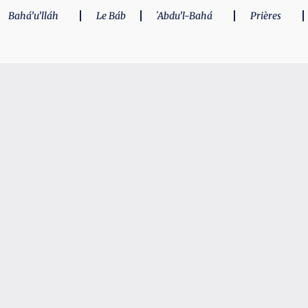
Bahá’u’lláh
Le Báb
ʻAbdu’l-Bahá
Prières