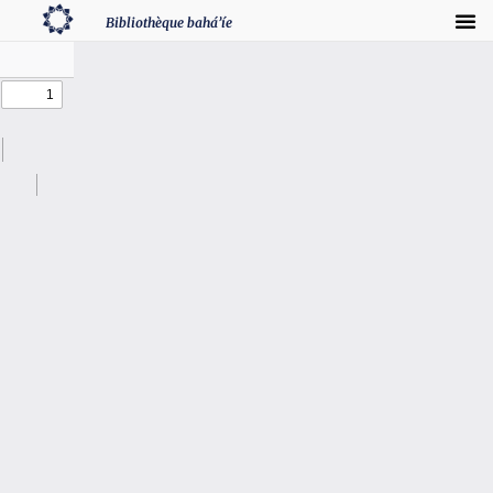
Bibliothèque bahá’íe