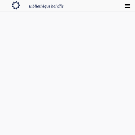
Bibliothèque bahá’íe